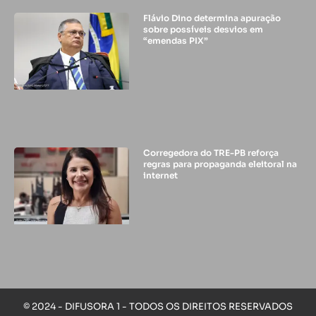
Flávio Dino determina apuração
sobre possíveis desvios em
“emendas PIX”
Corregedora do TRE-PB reforça
regras para propaganda eleitoral na
internet
© 2024 - DIFUSORA 1 - TODOS OS DIREITOS RESERVADOS