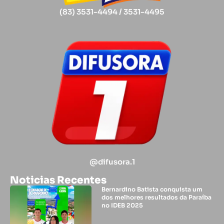
(83) 3531-4494 / 3531-4495
@difusora.1
Noticias Recentes
Bernardino Batista conquista um
dos melhores resultados da Paraíba
no IDEB 2025