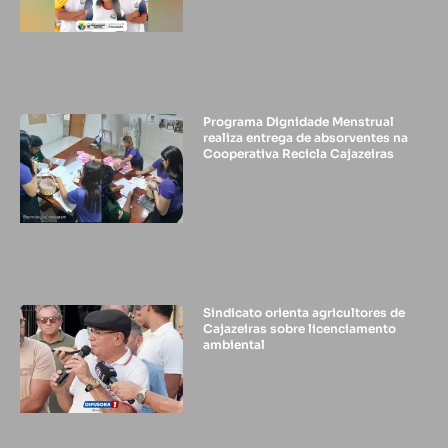
Programa Dignidade Menstrual
realiza entrega de absorventes na
Cooperativa Recicla Cajazeiras
Sindicato orienta agricultores de
Cajazeiras sobre licenciamento
ambiental