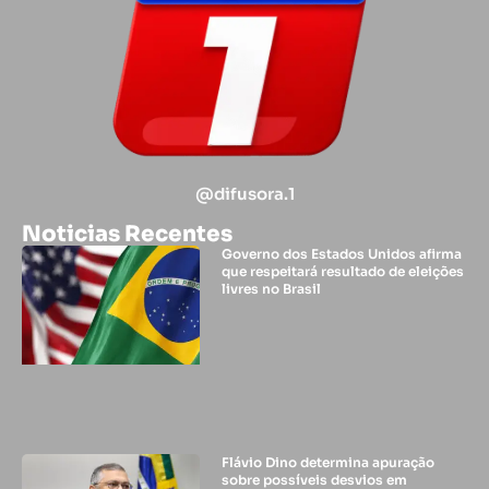
@difusora.1
Noticias Recentes
Governo dos Estados Unidos afirma
que respeitará resultado de eleições
livres no Brasil
Flávio Dino determina apuração
sobre possíveis desvios em