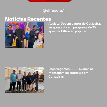
@difusora.1
Noticias Recentes
Assista: Jovem cantor de Cajazeiras
se apresenta em programa de TV
após mobilização popular
ExpoNegócios 2026 avança na
montagem da estrutura em
Cajazeiras