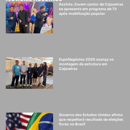
Assista: Jovem cantor de Cajazeiras
se apresenta em programa de TV
após mobilização popular
ExpoNegócios 2026 avança na
montagem da estrutura em
Cajazeiras
Governo dos Estados Unidos afirma
que respeitará resultado de eleições
livres no Brasil