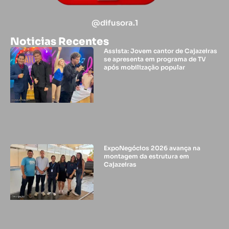
@difusora.1
Noticias Recentes
Assista: Jovem cantor de Cajazeiras
se apresenta em programa de TV
após mobilização popular
ExpoNegócios 2026 avança na
montagem da estrutura em
Cajazeiras