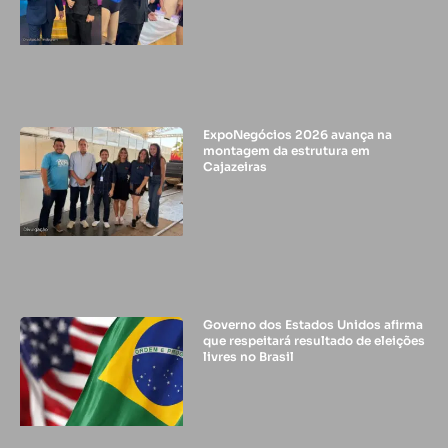
ExpoNegócios 2026 avança na
montagem da estrutura em
Cajazeiras
Governo dos Estados Unidos afirma
que respeitará resultado de eleições
livres no Brasil