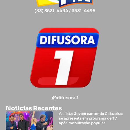
(83) 3531-4494 / 3531-4495
@difusora.1
Noticias Recentes
Assista: Jovem cantor de Cajazeiras
se apresenta em programa de TV
após mobilização popular