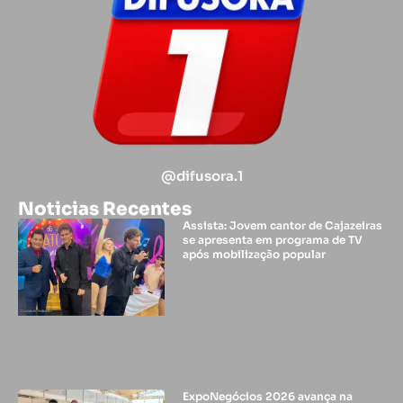
@difusora.1
Noticias Recentes
Assista: Jovem cantor de Cajazeiras
se apresenta em programa de TV
após mobilização popular
ExpoNegócios 2026 avança na