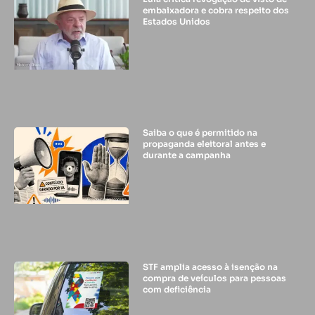
embaixadora e cobra respeito dos
Estados Unidos
Saiba o que é permitido na
propaganda eleitoral antes e
durante a campanha
STF amplia acesso à isenção na
compra de veículos para pessoas
com deficiência