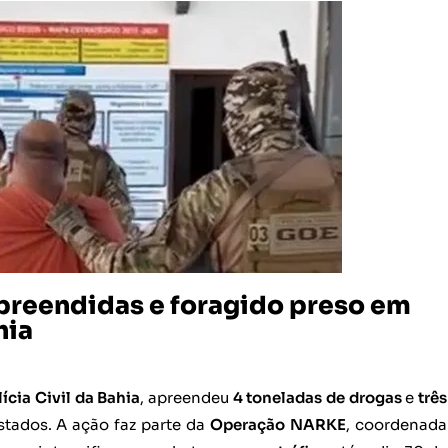
apreendidas e foragido preso em
hia
lícia Civil da Bahia
, apreendeu
4 toneladas de drogas
e
três
tados. A ação faz parte da
Operação NARKE
, coordenada