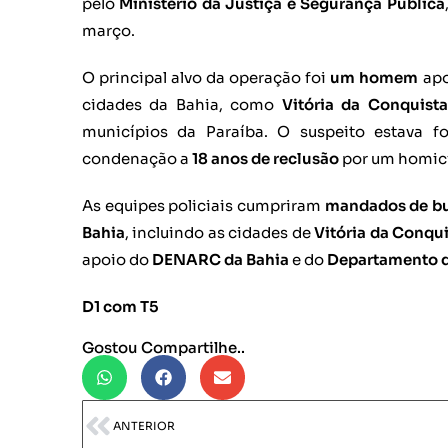
pelo
Ministério da Justiça e Segurança Pública
março.
O principal alvo da operação foi
um homem
apo
cidades da Bahia, como
Vitória da Conquista
municípios da Paraíba. O suspeito estava 
condenação a
18 anos de reclusão
por um homic
As equipes policiais cumpriram
mandados de bu
Bahia
, incluindo as cidades de
Vitória da Conqui
apoio do
DENARC da Bahia
e do
Departamento de
D1 com T5
Gostou Compartilhe..
ANTERIOR