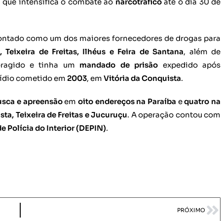
, que intensifica o combate ao
narcotráfico
até o dia 30 de
ntado como um dos maiores fornecedores de drogas para
, Teixeira de Freitas, Ilhéus e Feira de Santana
, além de
foragido e tinha um
mandado de prisão
expedido após
ídio cometido em
2003
, em
Vitória da Conquista
.
sca e apreensão
em
oito endereços na Paraíba
e
quatro na
sta, Teixeira de Freitas e Jucuruçu
. A operação contou com
 Polícia do Interior (DEPIN)
.
PRÓXIMO