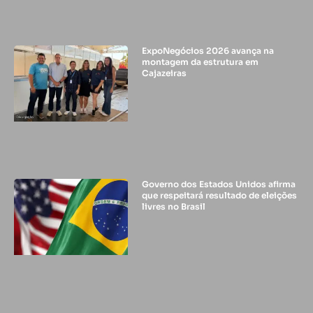
ExpoNegócios 2026 avança na
montagem da estrutura em
Cajazeiras
Governo dos Estados Unidos afirma
que respeitará resultado de eleições
livres no Brasil