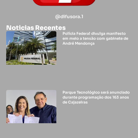
@difusora.1
Noticias Recentes
Polícia Federal divulga manifesto
em meio a tensão com gabinete de
André Mendonça
Parque Tecnológico será anunciado
durante programação dos 163 anos
de Cajazeiras