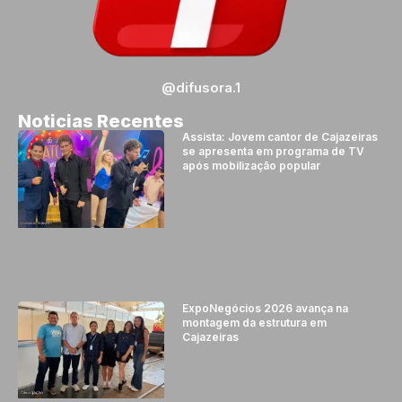
@difusora.1
Noticias Recentes
Assista: Jovem cantor de Cajazeiras
se apresenta em programa de TV
após mobilização popular
ExpoNegócios 2026 avança na
montagem da estrutura em
Cajazeiras