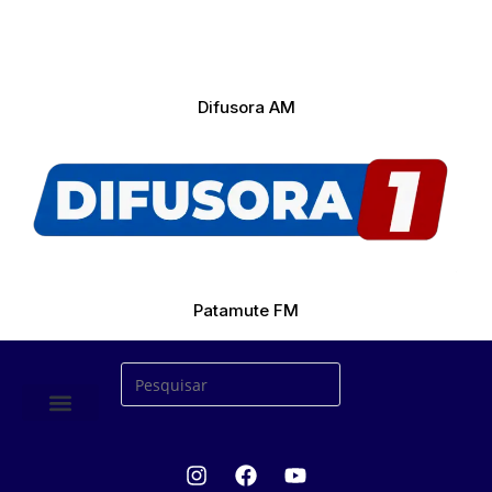
Difusora AM
Patamute FM
ÚLTIMAS NOTICIAS