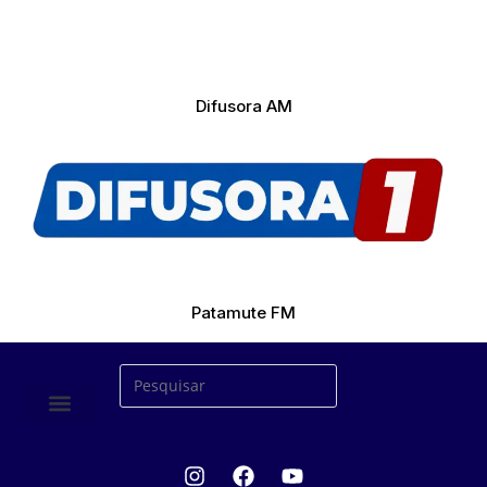
Difusora AM
Patamute FM
ÚLTIMAS NOTICIAS