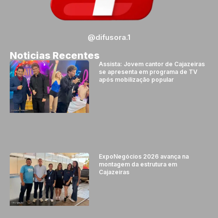
@difusora.1
Noticias Recentes
Assista: Jovem cantor de Cajazeiras
se apresenta em programa de TV
após mobilização popular
ExpoNegócios 2026 avança na
montagem da estrutura em
Cajazeiras