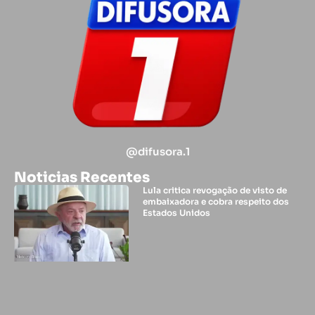
@difusora.1
Noticias Recentes
Lula critica revogação de visto de
embaixadora e cobra respeito dos
Estados Unidos