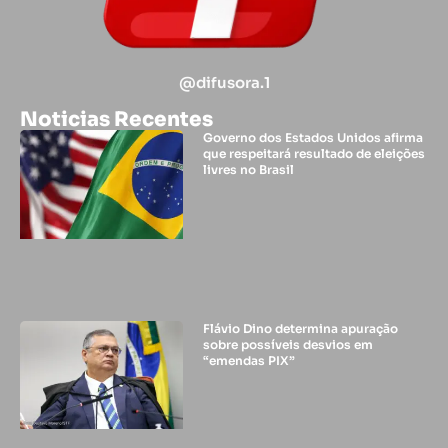
@difusora.1
Noticias Recentes
Governo dos Estados Unidos afirma
que respeitará resultado de eleições
livres no Brasil
Flávio Dino determina apuração
sobre possíveis desvios em
“emendas PIX”