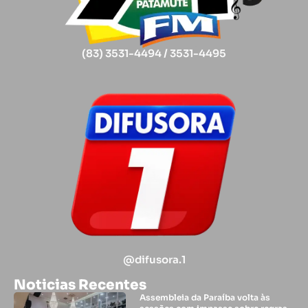
(83) 3531-4494 / 3531-4495
@difusora.1
Noticias Recentes
Assembleia da Paraíba volta às