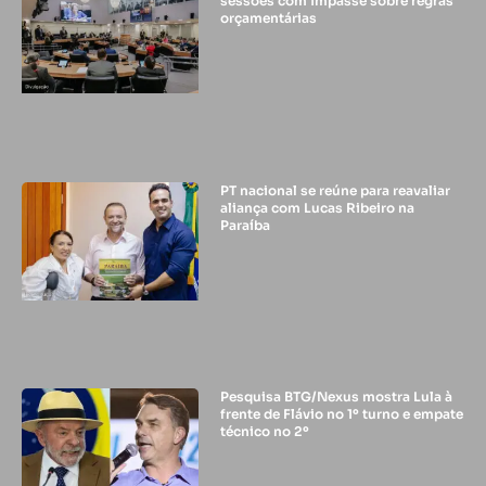
sessões com impasse sobre regras
orçamentárias
PT nacional se reúne para reavaliar
aliança com Lucas Ribeiro na
Paraíba
Pesquisa BTG/Nexus mostra Lula à
frente de Flávio no 1º turno e empate
técnico no 2º