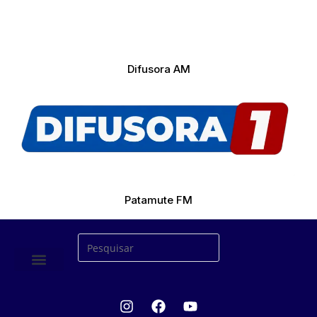
Difusora AM
Patamute FM
ÚLTIMAS NOTICIAS