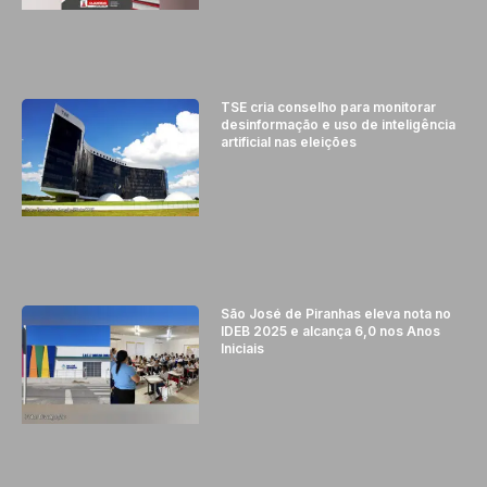
TSE cria conselho para monitorar
desinformação e uso de inteligência
artificial nas eleições
São José de Piranhas eleva nota no
IDEB 2025 e alcança 6,0 nos Anos
Iniciais