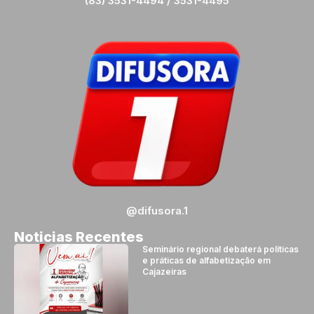
(83) 3531-4494 / 3531-4495
@difusora.1
Noticias Recentes
Seminário regional debaterá políticas
e práticas de alfabetização em
Cajazeiras