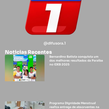
@difusora.1
Noticias Recentes
Bernardino Batista conquista um
dos melhores resultados da Paraíba
no IDEB 2025
Programa Dignidade Menstrual
realiza entrega de absorventes na