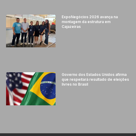
ExpoNegócios 2026 avança na
montagem da estrutura em
Cajazeiras
Governo dos Estados Unidos afirma
que respeitará resultado de eleições
livres no Brasil