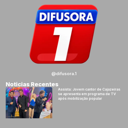
@difusora.1
Noticias Recentes
Assista: Jovem cantor de Cajazeiras
se apresenta em programa de TV
após mobilização popular