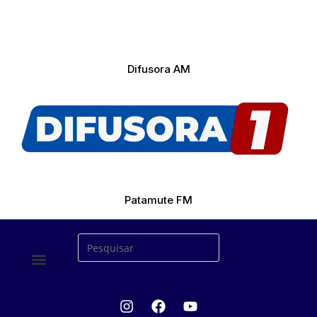
Difusora AM
Patamute FM
ÚLTIMAS NOTICIAS