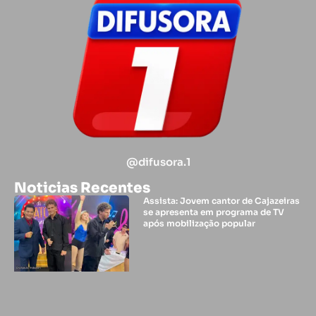
@difusora.1
Noticias Recentes
Assista: Jovem cantor de Cajazeiras
se apresenta em programa de TV
após mobilização popular