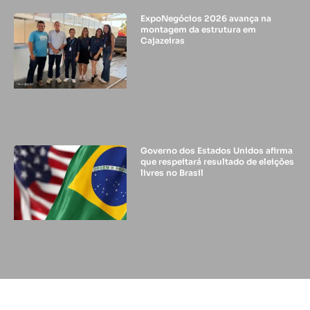
ExpoNegócios 2026 avança na
montagem da estrutura em
Cajazeiras
Governo dos Estados Unidos afirma
que respeitará resultado de eleições
livres no Brasil
© 2024 - DIFUSORA 1 - TODOS OS DIREITOS RESERVADOS