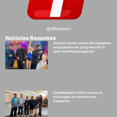
@difusora.1
Noticias Recentes
Assista: Jovem cantor de Cajazeiras
se apresenta em programa de TV
após mobilização popular
ExpoNegócios 2026 avança na
montagem da estrutura em
Cajazeiras