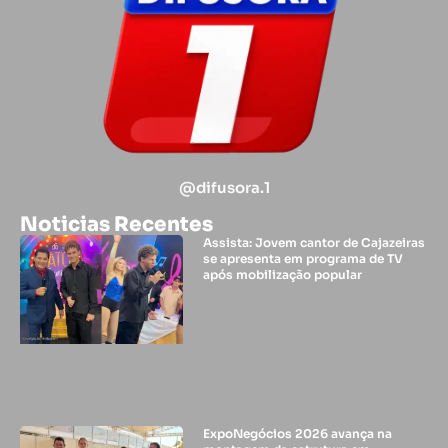
@difusora.1
Noticias Recentes
Assista: Jovem cantor de Cajazeiras
se apresenta em programa de TV
após mobilização popular
ExpoNegócios 2026 avança na