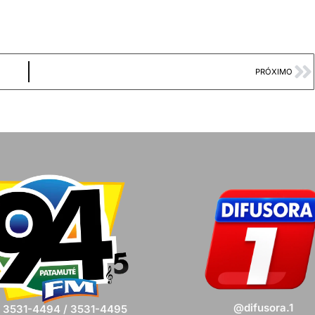
PRÓXIMO
@difusora.1
) 3531-4494 / 3531-4495