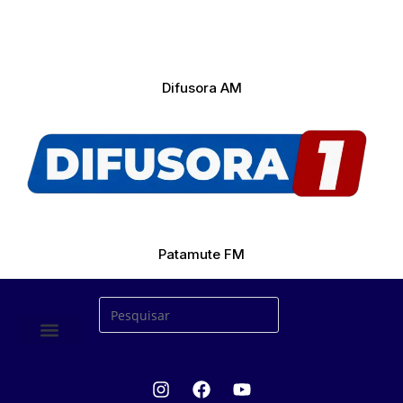
Difusora AM
Patamute FM
ÚLTIMAS NOTICIAS