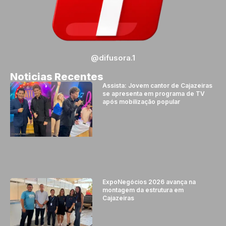
@difusora.1
Noticias Recentes
Assista: Jovem cantor de Cajazeiras
se apresenta em programa de TV
após mobilização popular
ExpoNegócios 2026 avança na
montagem da estrutura em
Cajazeiras