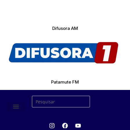
Difusora AM
Patamute FM
ÚLTIMAS NOTICIAS