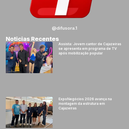
@difusora.1
Noticias Recentes
Assista: Jovem cantor de Cajazeiras
se apresenta em programa de TV
após mobilização popular
ExpoNegócios 2026 avança na
montagem da estrutura em
Cajazeiras