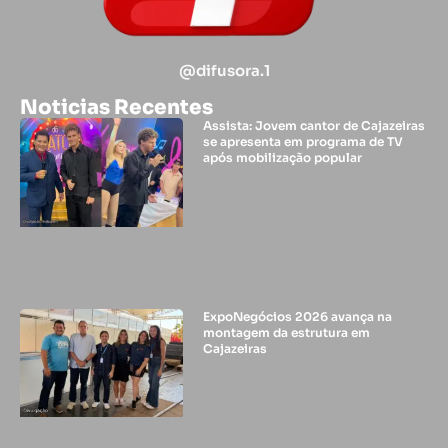
@difusora.1
Noticias Recentes
Assista: Jovem cantor de Cajazeiras
se apresenta em programa de TV
após mobilização popular
ExpoNegócios 2026 avança na
montagem da estrutura em
Cajazeiras