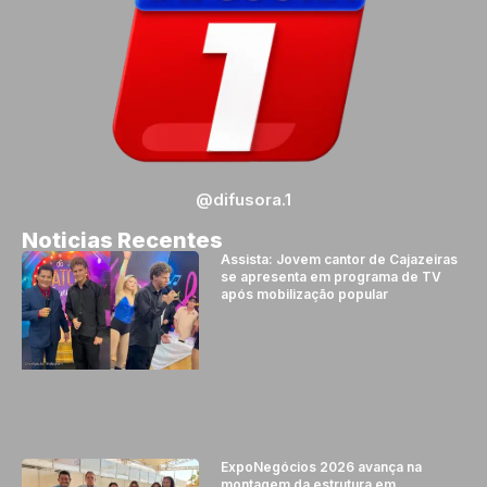
@difusora.1
Noticias Recentes
Assista: Jovem cantor de Cajazeiras
se apresenta em programa de TV
após mobilização popular
ExpoNegócios 2026 avança na
montagem da estrutura em