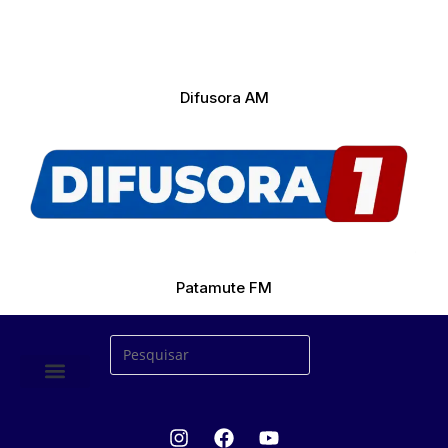
Difusora AM
Patamute FM
ÚLTIMAS NOTICIAS