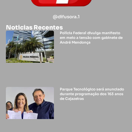
@difusora.1
Noticias Recentes
Polícia Federal divulga manifesto
em meio a tensão com gabinete de
André Mendonça
Parque Tecnológico será anunciado
durante programação dos 163 anos
de Cajazeiras