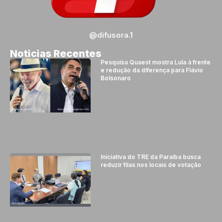
@difusora.1
Noticias Recentes
Pesquisa Quaest mostra Lula à frente
e redução da diferença para Flávio
Bolsonaro
Iniciativa do TRE da Paraíba busca
reduzir filas nos locais de votação