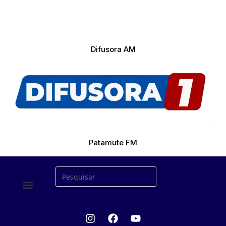
Difusora AM
Patamute FM
ÚLTIMAS NOTICIAS