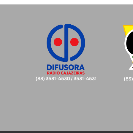
(83) 3531-4530 / 3531-4531
(83