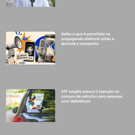
Saiba o que é permitido na
propaganda eleitoral antes e
durante a campanha
STF amplia acesso à isenção na
compra de veículos para pessoas
com deficiência