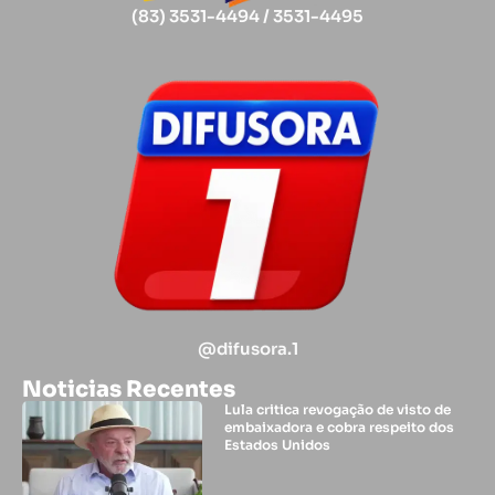
(83) 3531-4494 / 3531-4495
@difusora.1
Noticias Recentes
Lula critica revogação de visto de
embaixadora e cobra respeito dos
Estados Unidos