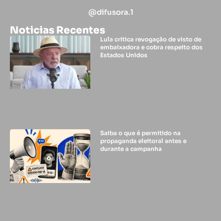
@difusora.1
Noticias Recentes
Lula critica revogação de visto de
embaixadora e cobra respeito dos
Estados Unidos
Saiba o que é permitido na
propaganda eleitoral antes e
durante a campanha