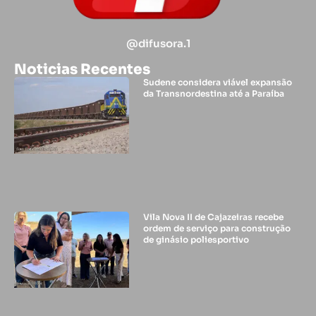
@difusora.1
Noticias Recentes
Sudene considera viável expansão
da Transnordestina até a Paraíba
Vila Nova II de Cajazeiras recebe
ordem de serviço para construção
de ginásio poliesportivo