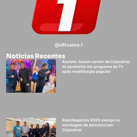
@difusora.1
Noticias Recentes
Assista: Jovem cantor de Cajazeiras
se apresenta em programa de TV
após mobilização popular
ExpoNegócios 2026 avança na
montagem da estrutura em
Cajazeiras