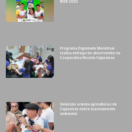
IDEB 2025
Programa Dignidade Menstrual
realiza entrega de absorventes na
Cooperativa Recicla Cajazeiras
Sindicato orienta agricultores de
Cajazeiras sobre licenciamento
ambiental