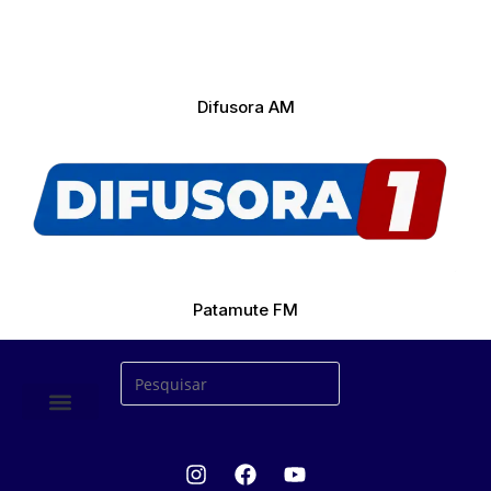
Difusora AM
Patamute FM
ÚLTIMAS NOTICIAS