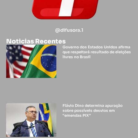
@difusora.1
Noticias Recentes
Governo dos Estados Unidos afirma
que respeitará resultado de eleições
livres no Brasil
Flávio Dino determina apuração
sobre possíveis desvios em
“emendas PIX”