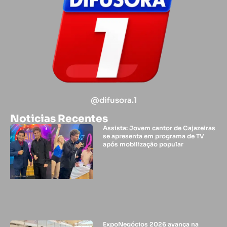
@difusora.1
Noticias Recentes
Assista: Jovem cantor de Cajazeiras
se apresenta em programa de TV
após mobilização popular
ExpoNegócios 2026 avança na