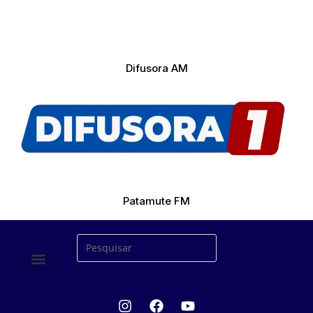
Difusora AM
Patamute FM
ÚLTIMAS NOTICIAS