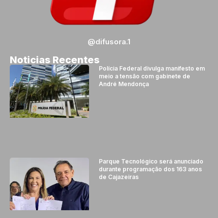
@difusora.1
Noticias Recentes
Polícia Federal divulga manifesto em
meio a tensão com gabinete de
André Mendonça
Parque Tecnológico será anunciado
durante programação dos 163 anos
de Cajazeiras