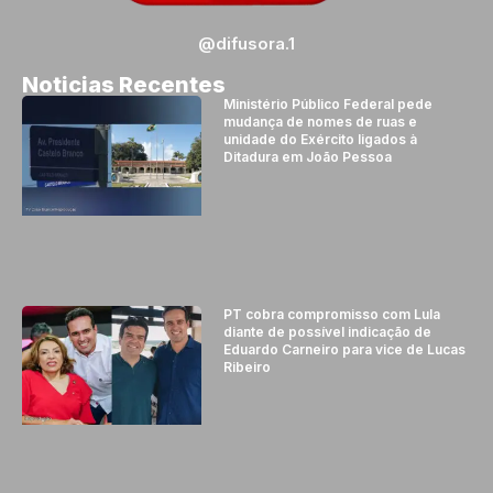
@difusora.1
Noticias Recentes
Ministério Público Federal pede
mudança de nomes de ruas e
unidade do Exército ligados à
Ditadura em João Pessoa
PT cobra compromisso com Lula
diante de possível indicação de
Eduardo Carneiro para vice de Lucas
Ribeiro