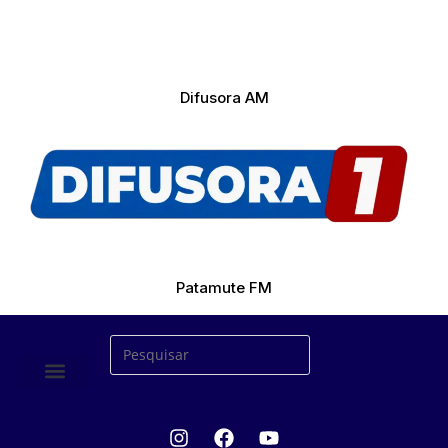
Difusora AM
Patamute FM
ÚLTIMAS NOTICIAS