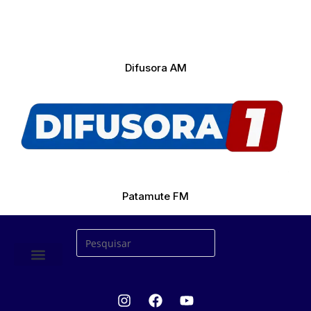
Difusora AM
Patamute FM
ÚLTIMAS NOTICIAS