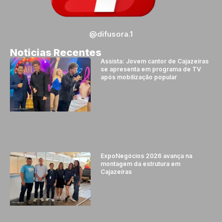
@difusora.1
Noticias Recentes
Assista: Jovem cantor de Cajazeiras
se apresenta em programa de TV
após mobilização popular
ExpoNegócios 2026 avança na
montagem da estrutura em
Cajazeiras