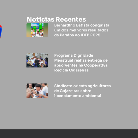
Noticias Recentes
Bernardino Batista conquista
um dos melhores resultados
da Paraíba no IDEB 2025
Programa Dignidade
Menstrual realiza entrega de
absorventes na Cooperativa
Recicla Cajazeiras
Sindicato orienta agricultores
de Cajazeiras sobre
licenciamento ambiental