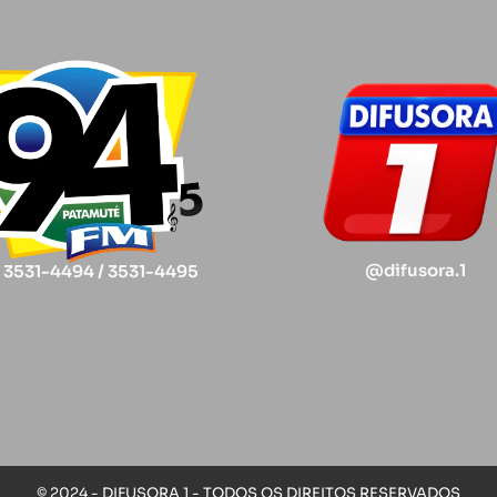
@difusora.1
) 3531-4494 / 3531-4495
© 2024 - DIFUSORA 1 - TODOS OS DIREITOS RESERVADOS