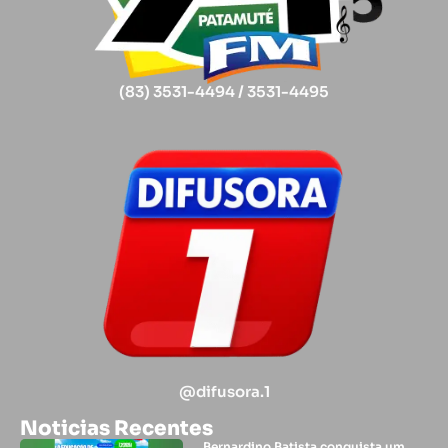
(83) 3531-4494 / 3531-4495
@difusora.1
Noticias Recentes
Bernardino Batista conquista um