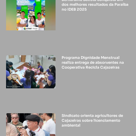
dos melhores resultados da Paraíba
no IDEB 2025
Programa Dignidade Menstrual
realiza entrega de absorventes na
Cooperativa Recicla Cajazeiras
Sindicato orienta agricultores de
Cajazeiras sobre licenciamento
ambiental