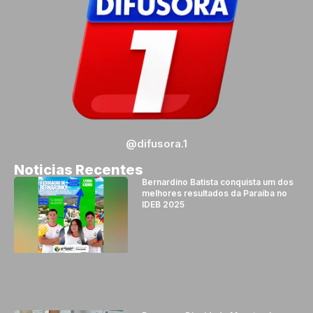
@difusora.1
Noticias Recentes
Bernardino Batista conquista um dos
melhores resultados da Paraíba no
IDEB 2025