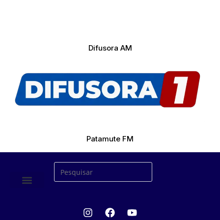
Difusora AM
Patamute FM
ÚLTIMAS NOTICIAS