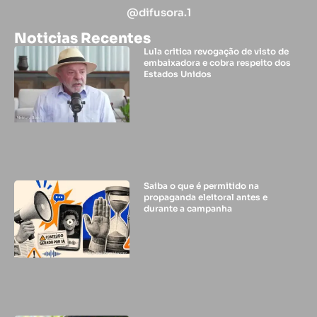
@difusora.1
Noticias Recentes
Lula critica revogação de visto de
embaixadora e cobra respeito dos
Estados Unidos
Saiba o que é permitido na
propaganda eleitoral antes e
durante a campanha