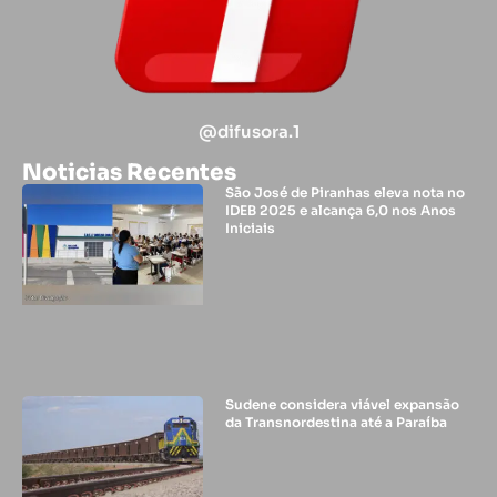
@difusora.1
Noticias Recentes
São José de Piranhas eleva nota no
IDEB 2025 e alcança 6,0 nos Anos
Iniciais
Sudene considera viável expansão
da Transnordestina até a Paraíba