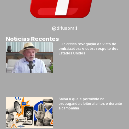
@difusora.1
Noticias Recentes
Lula critica revogação de visto de
embaixadora e cobra respeito dos
Estados Unidos
Saiba o que é permitido na
propaganda eleitoral antes e durante
a campanha