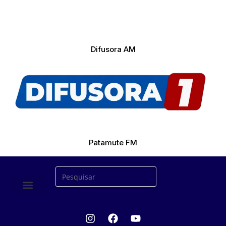
Difusora AM
Patamute FM
ÚLTIMAS NOTICIAS