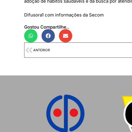
adoção de hábitos saudáveis e da busca por atendim
Difusora1 com informações da Secom
Gostou Compartilhe..
ANTERIOR