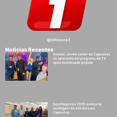
@difusora.1
Noticias Recentes
Assista: Jovem cantor de Cajazeiras
se apresenta em programa de TV
após mobilização popular
ExpoNegócios 2026 avança na
montagem da estrutura em
Cajazeiras