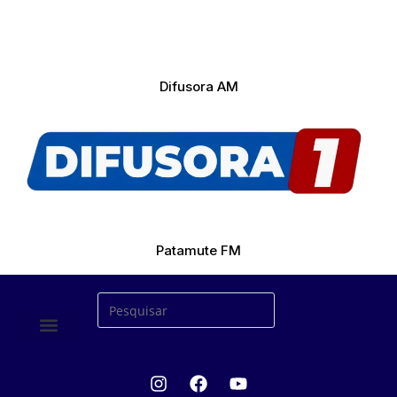
Difusora AM
Patamute FM
ÚLTIMAS NOTICIAS