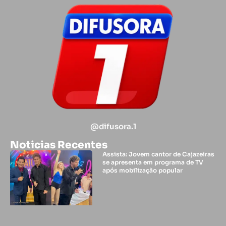
@difusora.1
Noticias Recentes
Assista: Jovem cantor de Cajazeiras
se apresenta em programa de TV
após mobilização popular