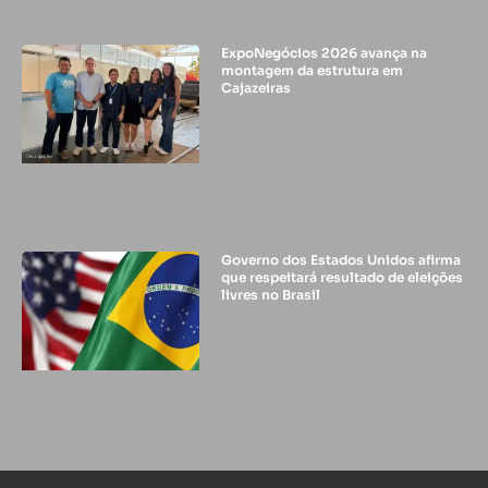
ExpoNegócios 2026 avança na
montagem da estrutura em
Cajazeiras
Governo dos Estados Unidos afirma
que respeitará resultado de eleições
livres no Brasil